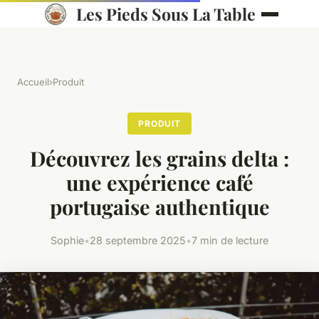
Les Pieds Sous La Table
Accueil
›
Produit
PRODUIT
Découvrez les grains delta :
une expérience café
portugaise authentique
Sophie
•
28 septembre 2025
•
7 min de lecture