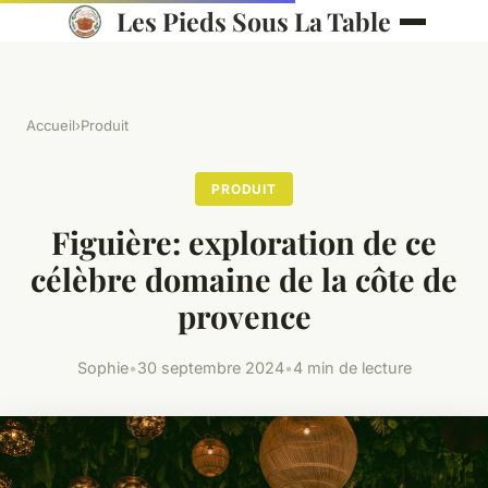
Les Pieds Sous La Table
Accueil
›
Produit
PRODUIT
Figuière: exploration de ce
célèbre domaine de la côte de
provence
Sophie
•
30 septembre 2024
•
4 min de lecture